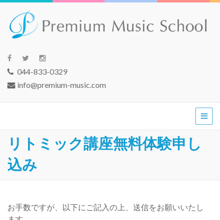
プレミアム音楽教室 溝の口校
溝の口駅徒歩2分。平日夜10時までレッスン可。演奏家としても活躍
する一流の講師によるマンツーマンのレッスンをリーズナブルに。
| ピアノ,ヴァイオリン,フルー
大人の初心者も大歓迎。ピアノ、ヴァイオリン、チェロ、フルー
044-833-0329
ト、サックス科など。ピアノ科は、スタインウェイのグランドピア
ト,チェロ,サックスほか
ノを使用。
info@premium-music.com
リトミック講座無料体験申し
込み
お手数ですが、以下にご記入の上、送信をお願いいたし
ます。